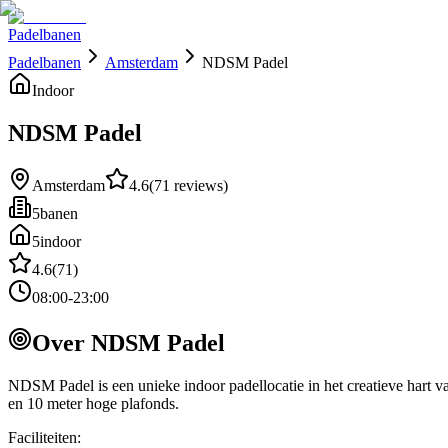
Padelbanen
Padelbanen
Amsterdam
NDSM Padel
Indoor
NDSM Padel
Amsterdam
4.6
(
71
reviews)
5
banen
5
indoor
4.6
(
71
)
08:00-23:00
Over
NDSM Padel
NDSM Padel is een unieke indoor padellocatie in het creatieve hart 
en 10 meter hoge plafonds.
Faciliteiten: