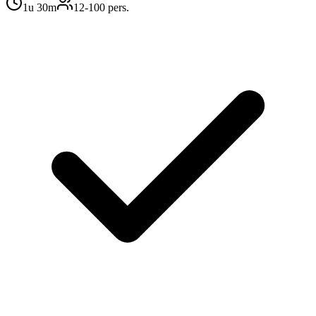
1u 30m
12
-100
pers.