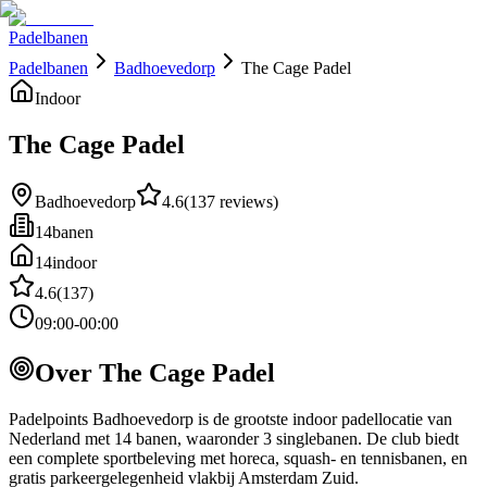
Padelbanen
Padelbanen
Badhoevedorp
The Cage Padel
Indoor
The Cage Padel
Badhoevedorp
4.6
(
137
reviews)
14
banen
14
indoor
4.6
(
137
)
09:00-00:00
Over
The Cage Padel
Padelpoints Badhoevedorp is de grootste indoor padellocatie van
Nederland met 14 banen, waaronder 3 singlebanen. De club biedt
een complete sportbeleving met horeca, squash- en tennisbanen, en
gratis parkeergelegenheid vlakbij Amsterdam Zuid.