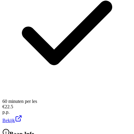
60 minuten per les
€
22.5
p.p.
Bekijk
Baan Info