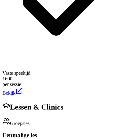
Vaste speeltijd
€
600
per sessie
Bekijk
Lessen & Clinics
Groepsles
Eenmalige les