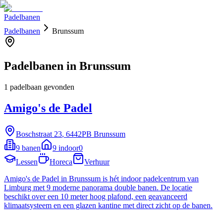
Padelbanen
Padelbanen
Brunssum
Padelbanen in
Brunssum
1
padelbaan
gevonden
Amigo's de Padel
Boschstraat
23
, 6442PB
Brunssum
9
banen
9
indoor
0
Lessen
Horeca
Verhuur
Amigo's de Padel in Brunssum is hét indoor padelcentrum van
Limburg met 9 moderne panorama double banen. De locatie
beschikt over een 10 meter hoog plafond, een geavanceerd
klimaatsysteem en een glazen kantine met direct zicht op de banen.