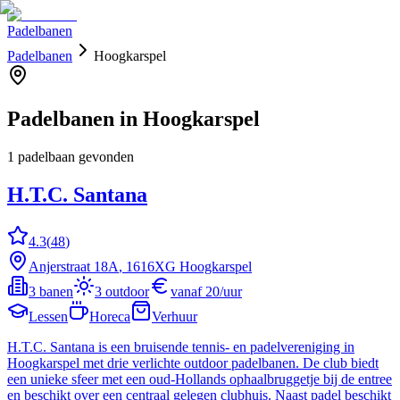
Padelbanen
Padelbanen
Hoogkarspel
Padelbanen in
Hoogkarspel
1
padelbaan
gevonden
H.T.C. Santana
4.3
(
48
)
Anjerstraat
18A
, 1616XG
Hoogkarspel
3
banen
3
outdoor
vanaf
20
/uur
Lessen
Horeca
Verhuur
H.T.C. Santana is een bruisende tennis- en padelvereniging in
Hoogkarspel met drie verlichte outdoor padelbanen. De club biedt
een unieke sfeer met een oud-Hollands ophaalbruggetje bij de entree
en beschikt over een centraal gelegen clubhuis. Naast padel beschikt