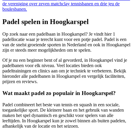
de vereniging over zeven matchclay tennisbanen en drie jeu de
boulesbanen.
Padel spelen in
Hoogkarspel
Op zoek naar een padelbaan in
Hoogkarspel
? Je vindt hier
1
padellocatie
waar je terecht kunt voor een potje padel. Padel is een
van de snelst groeiende sporten in Nederland en ook in
Hoogkarspel
zijn er steeds meer mogelijkheden om te spelen.
Of je nu een beginner bent of al gevorderd, in
Hoogkarspel
vind je
padelbanen voor elk niveau. Veel locaties bieden ook
padeltrainingen en clinics aan om je techniek te verbeteren. Bekijk
hieronder alle padelbanen in
Hoogkarspel
en vergelijk faciliteiten,
prijzen en reviews.
Wat maakt padel zo populair in
Hoogkarspel
?
Padel combineert het beste van tennis en squash in een sociale,
toegankelijke sport. De kleinere baan en het gebruik van wanden
maken het spel dynamisch en geschikt voor spelers van alle
leeftijden. In
Hoogkarspel
kun je zowel binnen als buiten padelen,
afhankelijk van de locatie en het seizoen.