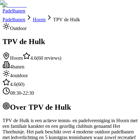
Padelbanen
Padelbanen
Hoorn
TPV de Hulk
Outdoor
TPV de Hulk
Hoorn
4.6
(
60
reviews)
4
banen
4
outdoor
4.6
(
60
)
08:30-22:30
Over
TPV de Hulk
TPV de Hulk is een actieve tennis- en padelvereniging in Hoorn met
een familiair karakter en een gezellig clubhuis genaamd Het
Theehuisje. Het park beschikt over 4 moderne outdoor padelbanen
met ledverlichting en 5 kunstgras tennisbanen waar zowel recreatief