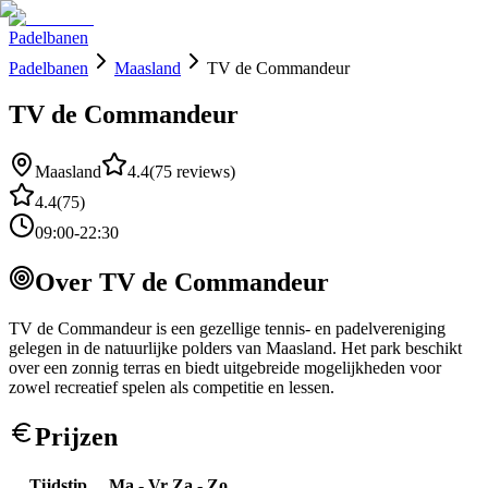
Padelbanen
Padelbanen
Maasland
TV de Commandeur
TV de Commandeur
Maasland
4.4
(
75
reviews)
4.4
(
75
)
09:00-22:30
Over
TV de Commandeur
TV de Commandeur is een gezellige tennis- en padelvereniging
gelegen in de natuurlijke polders van Maasland. Het park beschikt
over een zonnig terras en biedt uitgebreide mogelijkheden voor
zowel recreatief spelen als competitie en lessen.
Prijzen
Tijdstip
Ma - Vr
Za - Zo