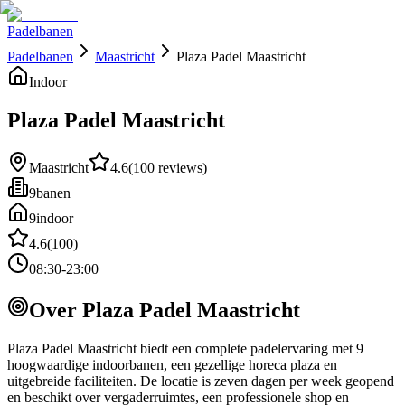
Padelbanen
Padelbanen
Maastricht
Plaza Padel Maastricht
Indoor
Plaza Padel Maastricht
Maastricht
4.6
(
100
reviews)
9
banen
9
indoor
4.6
(
100
)
08:30-23:00
Over
Plaza Padel Maastricht
Plaza Padel Maastricht biedt een complete padelervaring met 9
hoogwaardige indoorbanen, een gezellige horeca plaza en
uitgebreide faciliteiten. De locatie is zeven dagen per week geopend
en beschikt over vergaderruimtes, een professionele shop en